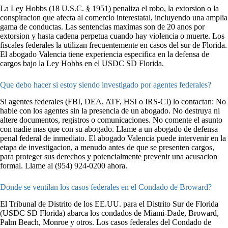
La Ley Hobbs (18 U.S.C. § 1951) penaliza el robo, la extorsion o la
conspiracion que afecta al comercio interestatal, incluyendo una amplia
gama de conductas. Las sentencias maximas son de 20 anos por
extorsion y hasta cadena perpetua cuando hay violencia o muerte. Los
fiscales federales la utilizan frecuentemente en casos del sur de Florida.
El abogado Valencia tiene experiencia especifica en la defensa de
cargos bajo la Ley Hobbs en el USDC SD Florida.
Que debo hacer si estoy siendo investigado por agentes federales?
Si agentes federales (FBI, DEA, ATF, HSI o IRS-CI) lo contactan: No
hable con los agentes sin la presencia de un abogado. No destruya ni
altere documentos, registros o comunicaciones. No comente el asunto
con nadie mas que con su abogado. Llame a un abogado de defensa
penal federal de inmediato. El abogado Valencia puede intervenir en la
etapa de investigacion, a menudo antes de que se presenten cargos,
para proteger sus derechos y potencialmente prevenir una acusacion
formal. Llame al (954) 924-0200 ahora.
Donde se ventilan los casos federales en el Condado de Broward?
El Tribunal de Distrito de los EE.UU. para el Distrito Sur de Florida
(USDC SD Florida) abarca los condados de Miami-Dade, Broward,
Palm Beach, Monroe y otros. Los casos federales del Condado de