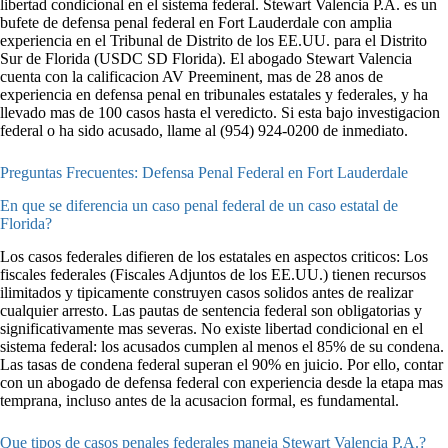
libertad condicional en el sistema federal. Stewart Valencia P.A. es un
bufete de defensa penal federal en Fort Lauderdale con amplia
experiencia en el Tribunal de Distrito de los EE.UU. para el Distrito
Sur de Florida (USDC SD Florida). El abogado Stewart Valencia
cuenta con la calificacion AV Preeminent, mas de 28 anos de
experiencia en defensa penal en tribunales estatales y federales, y ha
llevado mas de 100 casos hasta el veredicto. Si esta bajo investigacion
federal o ha sido acusado, llame al (954) 924-0200 de inmediato.
Preguntas Frecuentes: Defensa Penal Federal en Fort Lauderdale
En que se diferencia un caso penal federal de un caso estatal de
Florida?
Los casos federales difieren de los estatales en aspectos criticos: Los
fiscales federales (Fiscales Adjuntos de los EE.UU.) tienen recursos
ilimitados y tipicamente construyen casos solidos antes de realizar
cualquier arresto. Las pautas de sentencia federal son obligatorias y
significativamente mas severas. No existe libertad condicional en el
sistema federal: los acusados cumplen al menos el 85% de su condena.
Las tasas de condena federal superan el 90% en juicio. Por ello, contar
con un abogado de defensa federal con experiencia desde la etapa mas
temprana, incluso antes de la acusacion formal, es fundamental.
Que tipos de casos penales federales maneja Stewart Valencia P.A.?