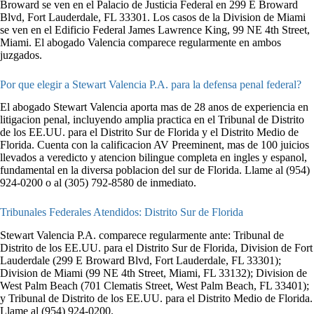
Broward se ven en el Palacio de Justicia Federal en 299 E Broward
Blvd, Fort Lauderdale, FL 33301. Los casos de la Division de Miami
se ven en el Edificio Federal James Lawrence King, 99 NE 4th Street,
Miami. El abogado Valencia comparece regularmente en ambos
juzgados.
Por que elegir a Stewart Valencia P.A. para la defensa penal federal?
El abogado Stewart Valencia aporta mas de 28 anos de experiencia en
litigacion penal, incluyendo amplia practica en el Tribunal de Distrito
de los EE.UU. para el Distrito Sur de Florida y el Distrito Medio de
Florida. Cuenta con la calificacion AV Preeminent, mas de 100 juicios
llevados a veredicto y atencion bilingue completa en ingles y espanol,
fundamental en la diversa poblacion del sur de Florida. Llame al (954)
924-0200 o al (305) 792-8580 de inmediato.
Tribunales Federales Atendidos: Distrito Sur de Florida
Stewart Valencia P.A. comparece regularmente ante: Tribunal de
Distrito de los EE.UU. para el Distrito Sur de Florida, Division de Fort
Lauderdale (299 E Broward Blvd, Fort Lauderdale, FL 33301);
Division de Miami (99 NE 4th Street, Miami, FL 33132); Division de
West Palm Beach (701 Clematis Street, West Palm Beach, FL 33401);
y Tribunal de Distrito de los EE.UU. para el Distrito Medio de Florida.
Llame al (954) 924-0200.