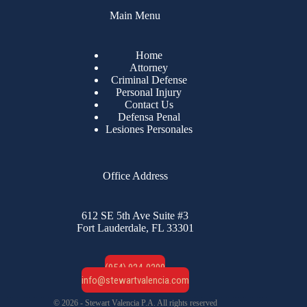
Main Menu
Home
Attorney
Criminal Defense
Personal Injury
Contact Us
Defensa Penal
Lesiones Personales
Office Address
612 SE 5th Ave Suite #3
Fort Lauderdale, FL 33301
(954) 924-0200
info@stewartvalencia.com
© 2026 - Stewart Valencia P.A. All rights reserved